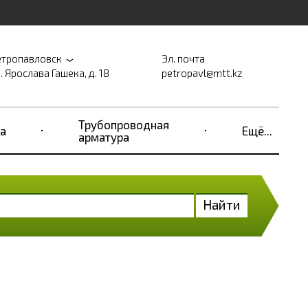
етропавловск
Эл. почта
. Ярослава Гашека, д. 18
petropavl@mtt.kz
Трубопроводная
а
Ещё...
арматура
Найти