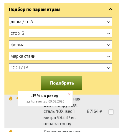
Подбор по параметрам
диам./ст. А
стор. Б
форма
марка стали
ГОСТ/ТУ
Подобрать
-15% на резку
Поковка стальная
действует до 09.08.2026
280 мм, круглая,
сталь 40Х, вес 1
87164
₽
метра 483.37 кг,
цена за тонну