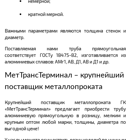
немерной;
кратной мерной.
Важными параметрами являются толщина стенок и
диаметр.
Поставляемая нами труба прямоугольная
соответствует ГОСТу 18475-82, изготавливается из
алюминиевых сплавов: АМг1, АВ, Д1, АВ и Д1 и др.
МетТрансТерминал – крупнейший
поставщик металлопроката
Крупнейший поставщик металлопроката ГК
«МетТрансТерминал» предлагает приобрести трубу
алюминиевую прямоугольную в розницу, мелким и
крупным оптом любой марки, толщины, диаметра по
выгодной цене!
У нас вы можете осуществить резку изделий по нужным