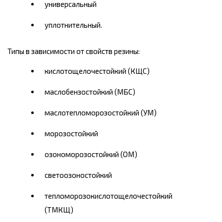
универсальный
уплотнительный.
Типы в зависимости от свойств резины:
кислотощелочестойкий (КЩС)
маслобензостойкий (МБС)
маслотепломорозостойкий (УМ)
морозостойкий
озономорозостойкий (ОМ)
светоозоностойкий
тепломорозокислотощелочестойкий
(ТМКЩ)