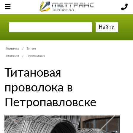
Найти
Главная
/
Титан
Главная
/
Проволока
Титановая
проволока в
Петропавловске