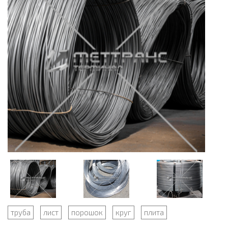
труба
лист
порошок
круг
плита