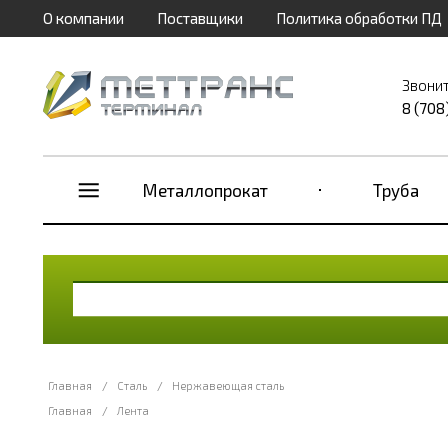
О компании
Поставщики
Политика обработки ПД
Звонит
8 (708
Металлопрокат
Труба
Главная
/
Сталь
/
Нержавеющая сталь
Главная
/
Лента