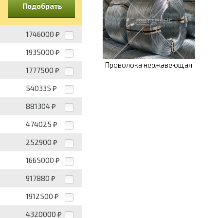
Подобрать
1746000
₽
1935000
₽
Проволока нержавеющая
1777500
₽
540335
₽
881304
₽
474025
₽
252900
₽
1665000
₽
917880
₽
1912500
₽
4320000
₽