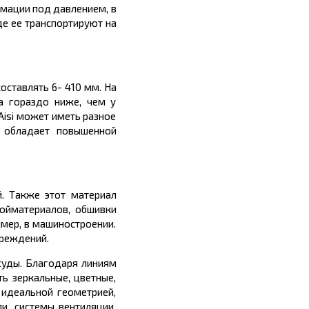
рмации под давлением, в
де ее транспортируют на
оставлять 6- 410 мм. На
а гораздо ниже, чем у
Aisi может иметь разное
и обладает повышенной
. Также этот материал
ройматериалов, обшивки
мер, в машиностроении.
чреждений.
суды. Благодаря линиям
ь зеркальные, цветные,
 идеальной геометрией,
и, системы вентиляции,