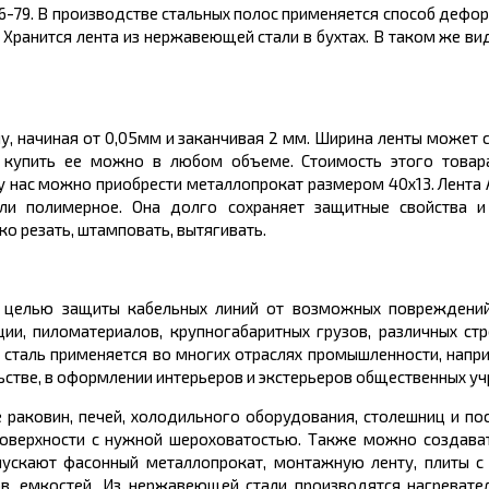
86-79. В производстве стальных полос применяется способ дефо
 Хранится лента из нержавеющей стали в бухтах. В таком же ви
 начиная от 0,05мм и заканчивая 2 мм. Ширина ленты может с
 купить ее можно в любом объеме. Стоимость этого товар
 нас можно приобрести металлопрокат размером 40х13. Лента 
или полимерное. Она долго сохраняет защитные свойства 
ко резать, штамповать, вытягивать.
с целью защиты кабельных линий от возможных повреждений
ии, пиломатериалов, крупногабаритных грузов, различных ст
сталь применяется во многих отраслях промышленности, напри
льстве, в оформлении интерьеров и экстерьеров общественных у
 раковин, печей, холодильного оборудования, столешниц и по
оверхности с нужной шероховатостью. Также можно создават
пускают фасонный металлопрокат, монтажную ленту, плиты с
в, емкостей. Из нержавеющей стали производятся нагревател