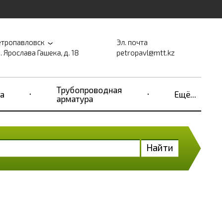
етропавловск
Эл. почта
. Ярослава Гашека, д. 18
petropavl@mtt.kz
Трубопроводная
а
Ещё...
арматура
Найти