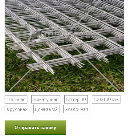
стальная
арматурная
Гиттер 3D
100x100 мм
в рулонах
цена за м2
кладочная
Отправить заявку