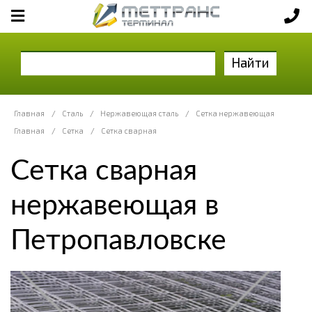
Найти
Главная
/
Сталь
/
Нержавеющая сталь
/
Сетка нержавеющая
Главная
/
Сетка
/
Сетка сварная
Сетка сварная
нержавеющая в
Петропавловске