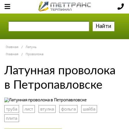
Найти
Главная
/
Латунь
Главная
/
Проволока
Латунная проволока
в Петропавловске
труба
лист
втулка
фольга
шайба
плита