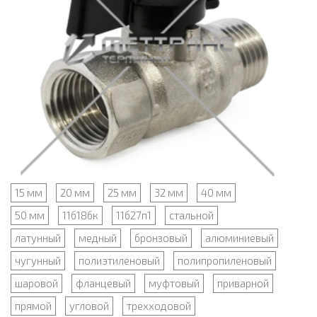
15 мм
20 мм
25 мм
32 мм
40 мм
50 мм
11б18бк
11б27п1
стальной
латунный
медный
бронзовый
алюминиевый
чугунный
полиэтиленовый
полипропиленовый
шаровой
фланцевый
муфтовый
приварной
прямой
угловой
трехходовой