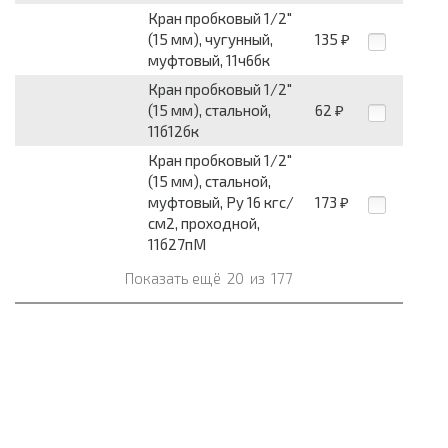
Кран пробковый 1/2"
(15 мм), чугунный,
135
₽
муфтовый, 11ч6бк
Кран пробковый 1/2"
(15 мм), стальной,
62
₽
11б12бк
Кран пробковый 1/2"
(15 мм), стальной,
муфтовый, Py 16 кгс/
173
₽
см2, проходной,
11б27пМ
Показать ещё
20
из
177