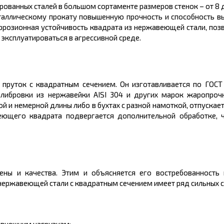
рованных сталей в большом
сортаменте размеров
стенок – от 8
таллическому
прокату повышенную прочность и способность в
оррозионная устойчивость квадрата из нержавеющей стали, по
 эксплуатироваться в агрессивной среде.
пруток с квадратным сечением. Он изготавливается по ГОСТ
алибровки из нержавейки AISI 304 и других марок жаропроч
 и немерной длины либо в бухтах с разной намоткой, отпускаетс
еющего квадрата подвергается дополнительной обработке, ч
ены
и качества. Этим и объясняется его востребованность
нержавеющей стали с квадратным сечением имеет ряд сильных с