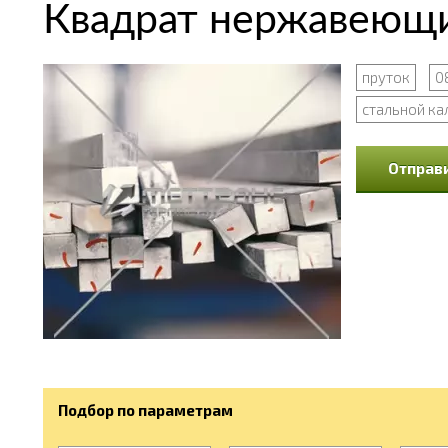
Квадрат нержавеющи
пруток
0
стальной ка
Отправи
Подбор по параметрам