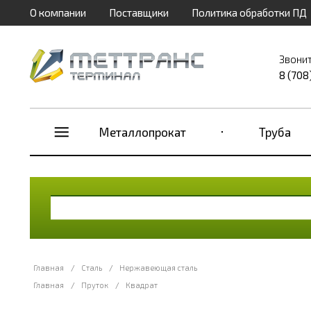
О компании
Поставщики
Политика обработки ПД
Звонит
8 (708
Металлопрокат
Труба
Главная
/
Сталь
/
Нержавеющая сталь
Главная
/
Пруток
/
Квадрат