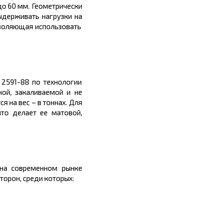
 до 60
мм
. Геометрически
ыдерживать нагрузки на
зволяющая использовать
 2591-88 по технологии
ной, закаливаемой и не
я на вес – в
тоннах.
Для
то делает ее матовой,
 на современном рынке
торон, среди которых: