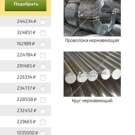
Подобрать
244234
₽
324851
₽
Проволока нержавеющая
162989
₽
224784
₽
291485
₽
226334
₽
234737
₽
228558
₽
Круг нержавеющий
232452
₽
229665
₽
1035000
₽