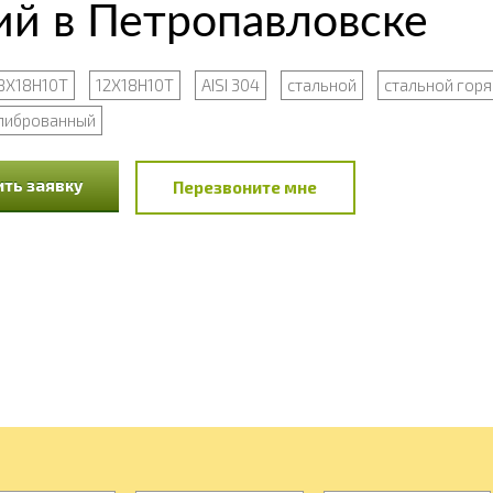
й в Петропавловске
8Х18Н10Т
12Х18Н10Т
AISI 304
стальной
стальной гор
либрованный
ть заявку
Перезвоните мне