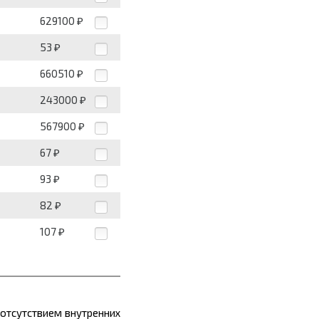
629100
₽
53
₽
660510
₽
243000
₽
567900
₽
67
₽
93
₽
82
₽
107
₽
отсутствием внутренних