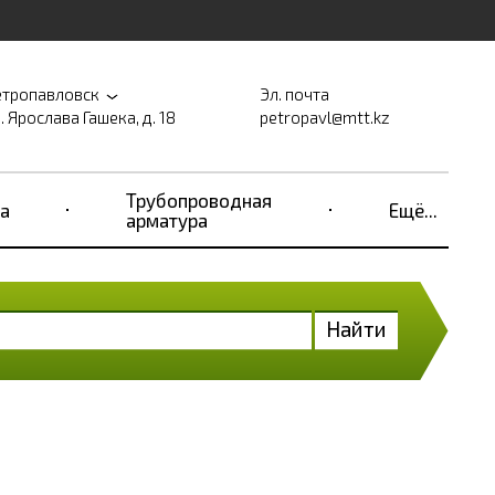
етропавловск
Эл. почта
. Ярослава Гашека, д. 18
petropavl@mtt.kz
Трубопроводная
а
Ещё...
арматура
Найти