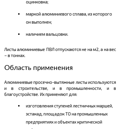
оцинковка;
марк
ой
алюминиевого сплава, из которого
он выполнен;
наличие
м
вальцовки.
Листы алюминиевые ПВЛ отпускаются не на
м2
, а на вес
– в
тоннах.
Область применения
Алюминиевые
просечно
-вытяжные листы используются
и в строительстве, и в промышленности, и в
благоустройстве. Их применяют для:
изготовления ступеней лестничных маршей,
эстакад, площадок ТО на промышленных
предприятиях и объектах критической