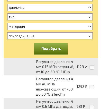
давление
тип
материал
присоединение
Подобрать
Регулятор давления 4
мм 0.15 МПа латунный,
1128
₽
от 10 до 50 °С, 21Б1р
Регулятор давления 4
мм 40 МПа
1292
₽
нержавеющий, от -50
до 50 °С, 21нж11п
Регулятор давления 4
мм 0.6 МПа для воды,
681
₽