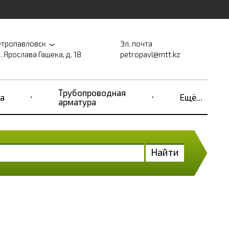
етропавловск
Эл. почта
. Ярослава Гашека, д. 18
petropavl@mtt.kz
Трубопроводная
а
Ещё...
арматура
Найти