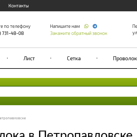
Контакты
е по телефону
Напишите нам
П
ул
) 731-48-08
Закажите обратный звонок
Лист
Сетка
Проволок
Петропавловске
лока в Петропавловске