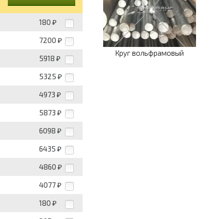
180
₽
7200
₽
Круг вольфрамовый
5918
₽
5325
₽
4973
₽
5873
₽
6098
₽
6435
₽
4860
₽
4077
₽
180
₽