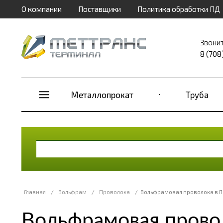
О компании
Поставщики
Политика обработки ПД
Звонит
8 (708
Металлопрокат
Труба
Главная
/
Вольфрам
/
Проволока
/
Вольфрамовая проволока в 
Вольфрамовая прово