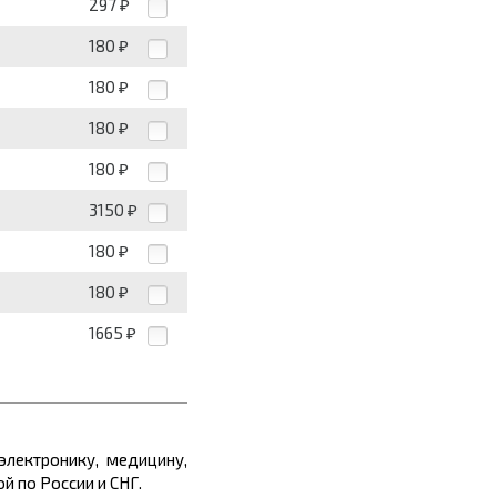
297
₽
180
₽
180
₽
180
₽
180
₽
3150
₽
180
₽
180
₽
1665
₽
электронику, медицину,
й по России и СНГ.