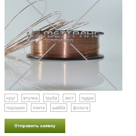
круг
втулка
труба
лист
пудра
порошок
плита
шайба
фольга
Отправить заявку