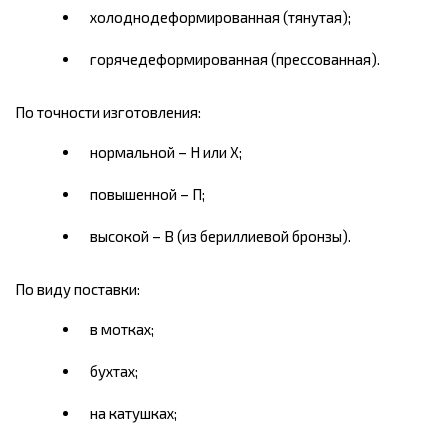
холоднодеформированная (тянутая);
горячедеформированная (прессованная).
По точности изготовления:
нормальной – Н или Х;
повышенной – П;
высокой – В (из бериллиевой бронзы).
По виду поставки:
в мотках;
бухтах;
на катушках;